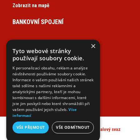
Zobrazit na mapě
BANKOVNÍ SPOJENÍ
×
Tyto webové stránky
NAJDETE NÁS NA SOCIÁLNÍCH SÍTÍCH
používají soubory cookie.
K personalizaci obsahu, reklam a analýze
návštěvnosti používáme soubory cookie.
Informace o vašem používání našich stránek
také sdílíme s našimi reklamními a
analytickými partnery, kteří je mohou
kombinovat s dalšími informacemi, které
jste jim poskytli nebo které shromáždili při
vašem používání jejich služeb.
Více
informací
VŠE PŘIJMOUT
VŠE ODMÍTNOUT
Všechna práva vyhrazena © 2026 -
Okresní fotbalový svaz
Kutná Hora