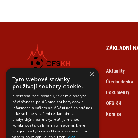
ZÁKLADNÍ N
Aktuality
×
Tyto webové stránky
Úřední deska
OKRESNÍ
používají soubory cookie.
FOTBALOVÝ SVAZ
Dokumenty
K personalizaci obsahu, reklam a analýze
KUTNÁ HORA
návštěvnosti používáme soubory cookie.
OFS KH
Informace o vašem používání našich stránek
také sdílíme s našimi reklamními a
Komise
analytickými partnery, kteří je mohou
kombinovat s dalšími informacemi, které
jste jim poskytli nebo které shromáždili při
vašem používání jejich služeb.
Více