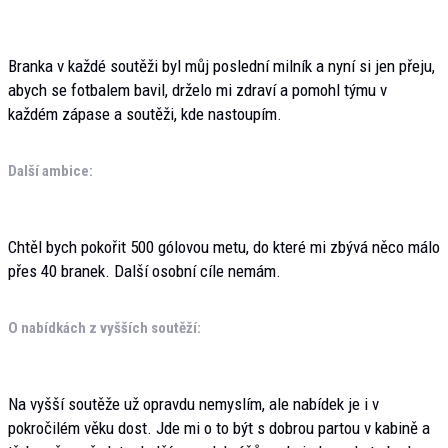
Branka v každé soutěži byl můj poslední milník a nyní si jen přeju,
abych se fotbalem bavil, drželo mi zdraví a pomohl týmu v
každém zápase a soutěži, kde nastoupím.
Další ambice:
Chtěl bych pokořit 500 gólovou metu, do které mi zbývá něco málo
přes 40 branek. Další osobní cíle nemám.
O nabídkách z vyšších soutěží:
Na vyšší soutěže už opravdu nemyslím, ale nabídek je i v
pokročilém věku dost. Jde mi o to být s dobrou partou v kabině a