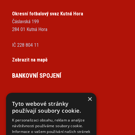
Okresní fotbalový svaz Kutná Hora
Čáslavská 199
284 01 Kutná Hora
IČ 228 804 11
Zobrazit na mapě
BANKOVNÍ SPOJENÍ
×
Tyto webové stránky
NAJDETE NÁS NA SOCIÁLNÍCH SÍTÍCH
používají soubory cookie.
K personalizaci obsahu, reklam a analýze
návštěvnosti používáme soubory cookie.
Informace o vašem používání našich stránek