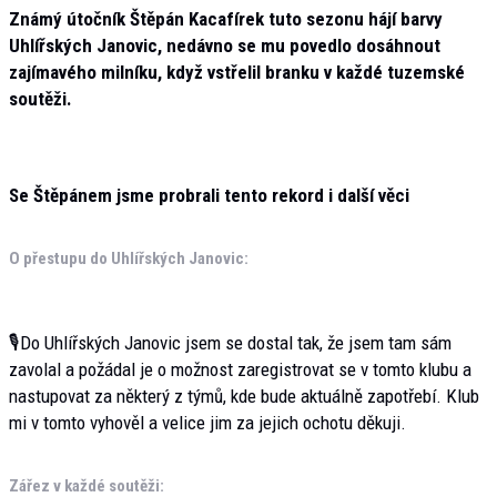
Známý útočník Štěpán Kacafírek tuto sezonu hájí barvy
Uhlířských Janovic, nedávno se mu povedlo dosáhnout
zajímavého milníku, když vstřelil branku v každé tuzemské
soutěži.
Se Štěpánem jsme probrali tento rekord i další věci
O přestupu do Uhlířských Janovic:
🎙Do Uhlířských Janovic jsem se dostal tak, že jsem tam sám
zavolal a požádal je o možnost zaregistrovat se v tomto klubu a
nastupovat za některý z týmů, kde bude aktuálně zapotřebí. Klub
mi v tomto vyhověl a velice jim za jejich ochotu děkuji.
Zářez v každé soutěži: