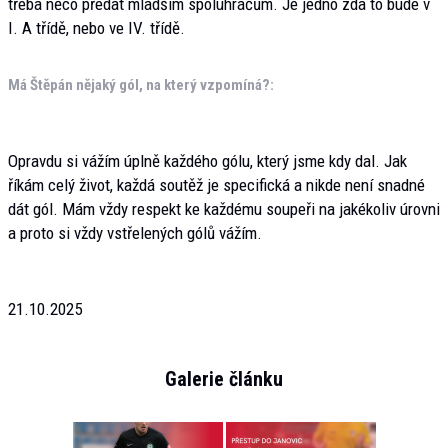
třeba něco předat mladším spoluhráčům. Je jedno zda to bude v
I. A třídě, nebo ve IV. třídě.
Má Štěpán nějaký gól, na který vzpomíná?:
Opravdu si vážím úplně každého gólu, který jsme kdy dal. Jak
říkám celý život, každá soutěž je specifická a nikde není snadné
dát gól. Mám vždy respekt ke každému soupeři na jakékoliv úrovni
a proto si vždy vstřelených gólů vážím.
21.10.2025
Galerie článku