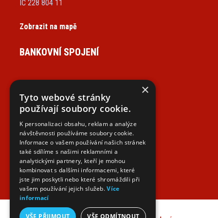
IČ 228 804 11
Zobrazit na mapě
BANKOVNÍ SPOJENÍ
×
Tyto webové stránky
NAJDETE NÁS NA SOCIÁLNÍCH SÍTÍCH
používají soubory cookie.
K personalizaci obsahu, reklam a analýze
návštěvnosti používáme soubory cookie.
Informace o vašem používání našich stránek
také sdílíme s našimi reklamními a
analytickými partnery, kteří je mohou
kombinovat s dalšími informacemi, které
jste jim poskytli nebo které shromáždili při
vašem používání jejich služeb.
Více
informací
VŠE PŘIJMOUT
VŠE ODMÍTNOUT