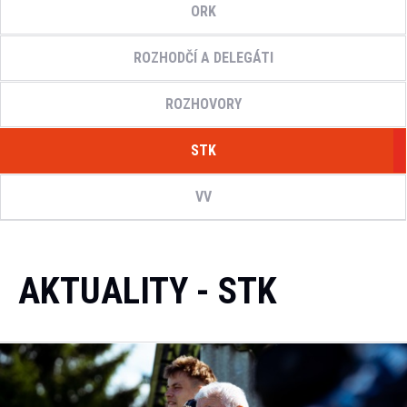
ORK
ROZHODČÍ A DELEGÁTI
ROZHOVORY
STK
VV
AKTUALITY - STK