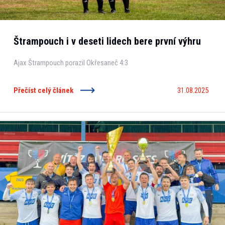
Štrampouch i v deseti lidech bere první výhru
Ajax Štrampouch porazil Okřesaneč 4:3
Přečíst celý článek
31.08.2025