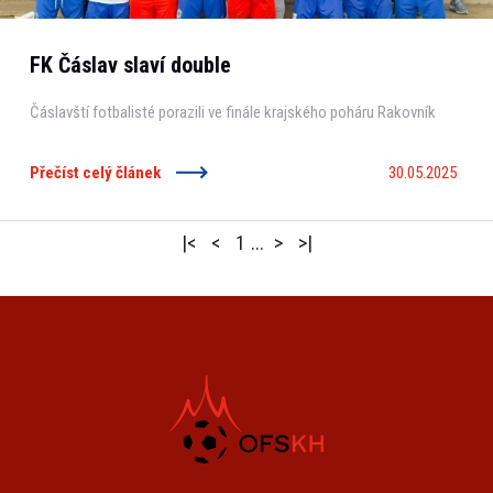
FK Čáslav slaví double
Čáslavští fotbalisté porazili ve finále krajského poháru Rakovník
Přečíst celý článek
30.05.2025
|<
<
1
...
>
>|