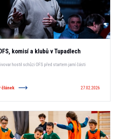
OFS, komisí a klubů v Tupadlech
ivovar hostil schůzi OFS před startem jarní části
ý článek
27.02.2026