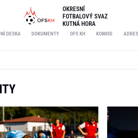
OKRESNÍ
FOTBALOVÝ SVAZ
KUTNÁ HORA
NÍ DESKA
DOKUMENTY
OFS KH
KOMISE
ADRES
ITY