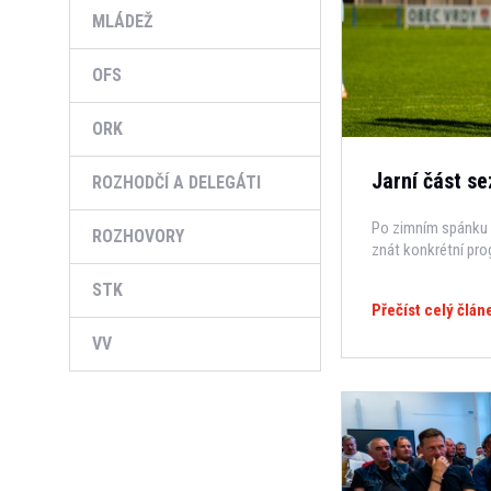
MLÁDEŽ
OFS
ORK
Jarní část se
ROZHODČÍ A DELEGÁTI
Po zimním spánku 
ROZHOVORY
znát konkrétní pro
STK
Přečíst celý člán
VV