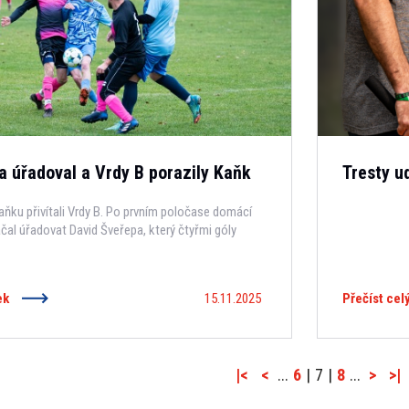
a úřadoval a Vrdy B porazily Kaňk
Tresty u
aňku přivítali Vrdy B. Po prvním poločase domácí
začal úřadovat David Šveřepa, který čtyřmi góly
ek
15.11.2025
Přečíst cel
|<
<
...
6
|
7
|
8
...
>
>|