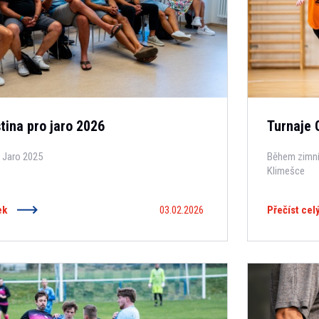
tina pro jaro 2026
Turnaje 
 Jaro 2025
Během zimní 
Klimešce
ek
03.02.2026
Přečíst cel