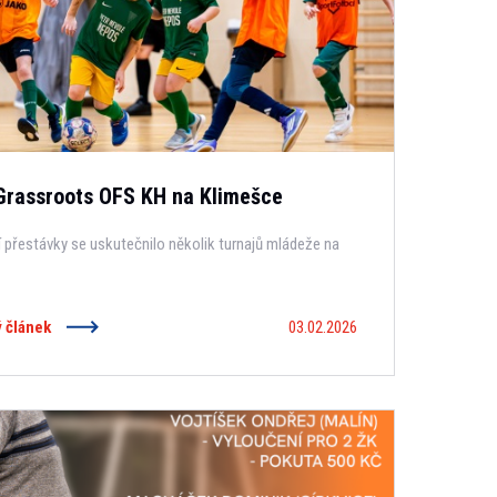
Grassroots OFS KH na Klimešce
přestávky se uskutečnilo několik turnajů mládeže na
ý článek
03.02.2026