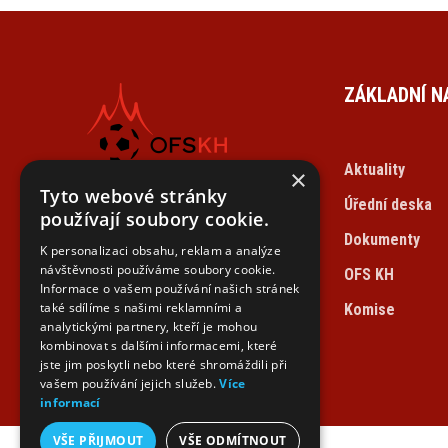
ZÁKLADNÍ N
Aktuality
×
Tyto webové stránky
Úřední deska
OKRESNÍ
používají soubory cookie.
FOTBALOVÝ SVAZ
Dokumenty
K personalizaci obsahu, reklam a analýze
KUTNÁ HORA
návštěvnosti používáme soubory cookie.
OFS KH
Informace o vašem používání našich stránek
také sdílíme s našimi reklamními a
Komise
analytickými partnery, kteří je mohou
kombinovat s dalšími informacemi, které
jste jim poskytli nebo které shromáždili při
vašem používání jejich služeb.
Více
informací
VŠE PŘIJMOUT
VŠE ODMÍTNOUT