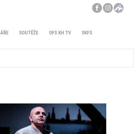
ÁŘE
SOUTĚŽE
OFS KH TV
SKFS