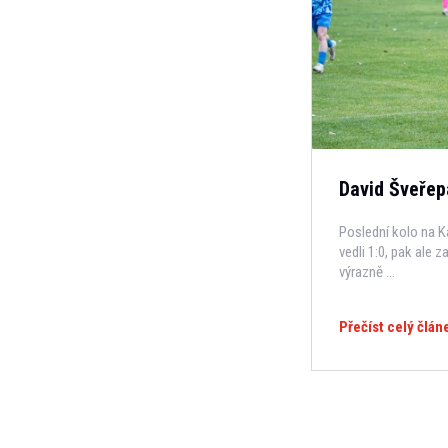
David Šveřep
Poslední kolo na K
vedli 1:0, pak ale 
výrazně ...
Přečíst celý člán