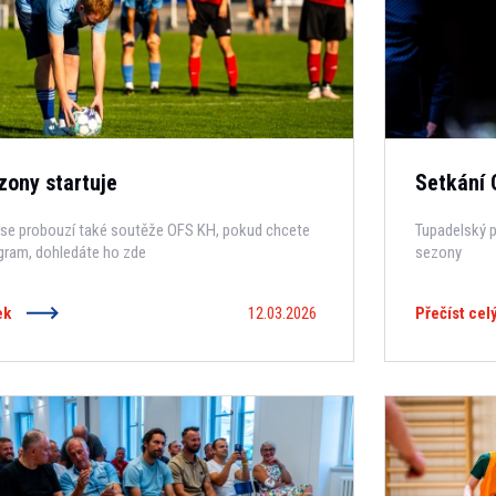
zony startuje
Setkání 
se probouzí také soutěže OFS KH, pokud chcete
Tupadelský p
gram, dohledáte ho zde
sezony
ek
12.03.2026
Přečíst cel