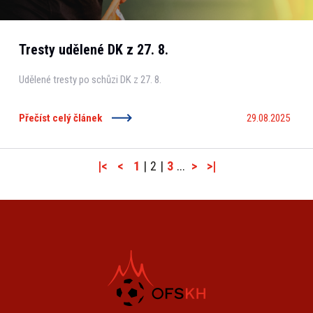
Tresty udělené DK z 27. 8.
Udělené tresty po schůzi DK z 27. 8.
Přečíst celý článek
29.08.2025
|<
<
1
|
2
|
3
...
>
>|